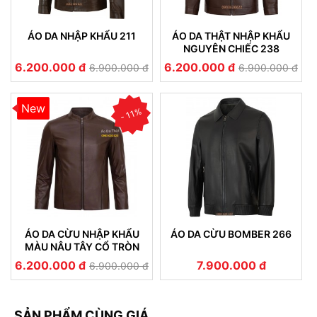
ÁO DA NHẬP KHẨU 211
ÁO DA THẬT NHẬP KHẨU
NGUYÊN CHIẾC 238
6.200.000 đ
6.200.000 đ
6.900.000 đ
6.900.000 đ
New
- 11%
ÁO DA CỪU NHẬP KHẨU
ÁO DA CỪU BOMBER 266
MÀU NÂU TÂY CỔ TRÒN
212
6.200.000 đ
7.900.000 đ
6.900.000 đ
SẢN PHẨM CÙNG GIÁ