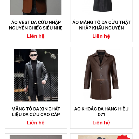
ÁO VEST DA CỪU NHẬP
ÁO MĂNG TÔ DA CỪU THẬT
NGUYÊN CHIẾC SIÊU NHẸ
NHẬP KHẨU NGUYÊN
08
CHIẾC CAM KẾT KHÔNG NỔ
Liên hệ
Liên hệ
DA (04)
MĂNG TÔ DA XỊN CHẤT
ÁO KHOÁC DA HÀNG HIỆU
LIỆU DA CỪU CAO CẤP
071
NHẬP KHẨU (07)
Liên hệ
Liên hệ