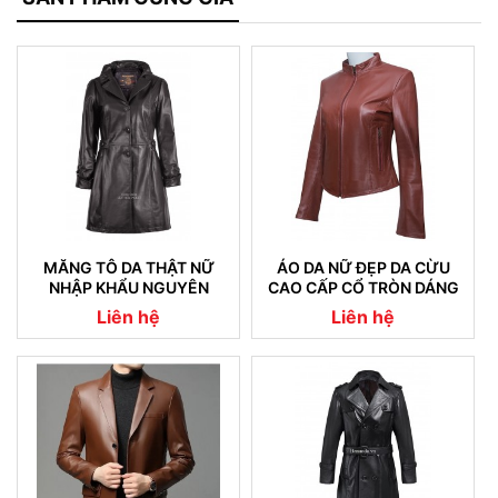
MĂNG TÔ DA THẬT NỮ
ÁO DA NỮ ĐẸP DA CỪU
NHẬP KHẨU NGUYÊN
CAO CẤP CỔ TRÒN DÁNG
CHIẾC 05
TRƠN
Liên hệ
Liên hệ