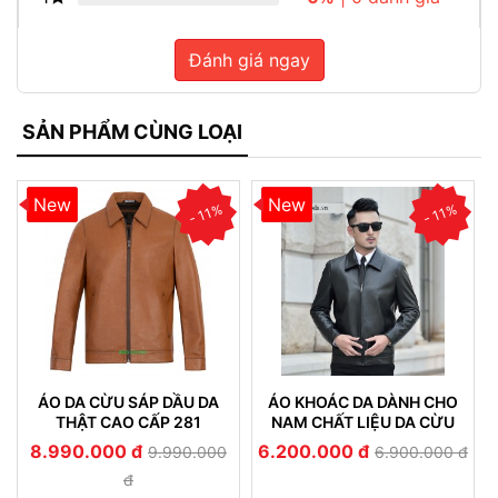
Đánh giá ngay
SẢN PHẨM CÙNG LOẠI
New
New
- 11%
- 11%
ÁO DA CỪU SÁP DẦU DA
ÁO KHOÁC DA DÀNH CHO
THẬT CAO CẤP 281
NAM CHẤT LIỆU DA CỪU
NHUNG CAO CẤP BỀN ĐẸP
8.990.000 đ
6.200.000 đ
9.990.000
6.900.000 đ
(233)
đ