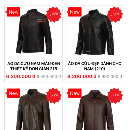
New
New
- 11%
- 11%
ÁO DA CỪU NAM MÀU ĐEN
ÁO DA CỪU ĐẸP DÀNH CHO
THIẾT KẾ ĐƠN GIẢN 215
NAM (210)
6.200.000 đ
6.200.000 đ
6.900.000 đ
6.900.000 đ
New
New
- 11%
- 11%