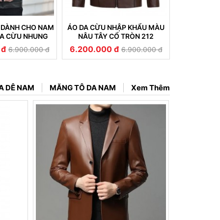
 DÀNH CHO NAM
ÁO DA CỪU NHẬP KHẨU MÀU
ÁO DA CỪ
DA CỪU NHUNG
NÂU TÂY CỔ TRÒN 212
THIẾT KẾ
ỀN ĐẸP (233)
 đ
6.200.000 đ
6.200.00
6.900.000 đ
6.900.000 đ
A DÊ NAM
MĂNG TÔ DA NAM
Xem Thêm