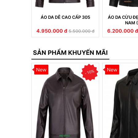
 NAM CỔ BẺ
ÁO DA DÊ CAO CẤP 305
ÁO DA CỪU Đ
 311
NAM (
4.950.000 đ
6.200.000 đ
5.500.000 đ
5.500.000 đ
SẢN PHẨM KHUYẾN MÃI
New
New
- 10%
- 10%