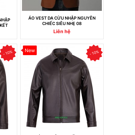
ÁO VEST DA CỪU NHẬP NGUYÊN
NHẬP
CHIẾC SIÊU NHẸ 08
KẾT
Liên hệ
New
- 10%
- 10%