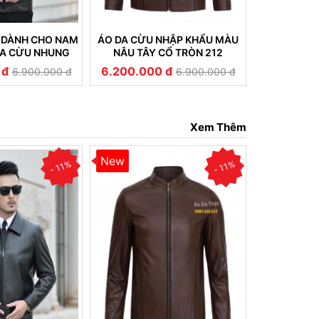
 DÀNH CHO NAM
ÁO DA CỪU NHẬP KHẨU MÀU
ÁO DA T
DA CỪU NHUNG
NÂU TÂY CỔ TRÒN 212
NGUYÊ
ỀN ĐẸP (233)
 đ
6.200.000 đ
6.200.00
6.900.000 đ
6.900.000 đ
Xem Thêm
New
New
- 11%
- 11%