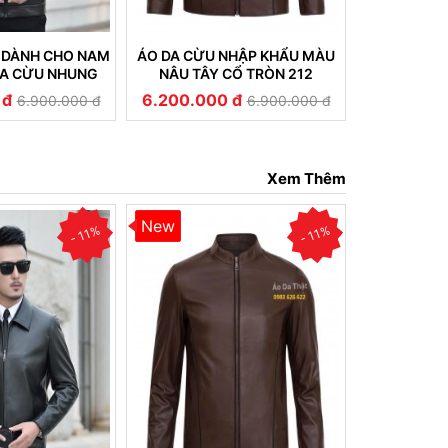
 DÀNH CHO NAM
ÁO DA CỪU NHẬP KHẨU MÀU
ÁO DA T
DA CỪU NHUNG
NÂU TÂY CỔ TRÒN 212
NGUYÊ
ỀN ĐẸP (233)
 đ
6.200.000 đ
6.200.00
6.900.000 đ
6.900.000 đ
Xem Thêm
New
New
- 11%
- 11%