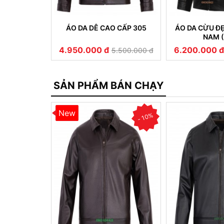
 NAM CỔ BẺ
ÁO DA DÊ CAO CẤP 305
ÁO DA CỪU Đ
 311
NAM (
4.950.000 đ
6.200.000 đ
5.500.000 đ
5.500.000 đ
SẢN PHẨM BÁN CHẠY
New
- 10%
- 10%