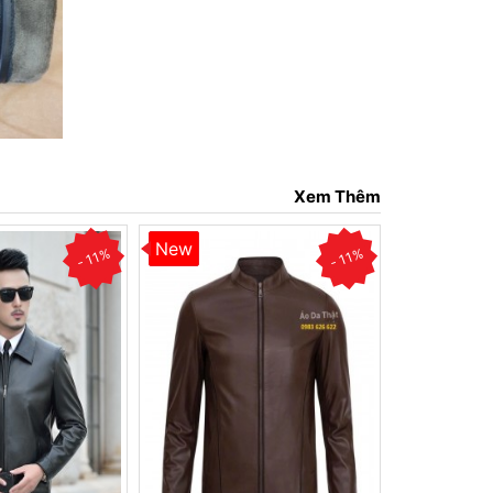
Xem Thêm
New
New
- 11%
- 11%