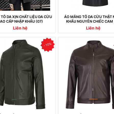
TÔ DA XỊN CHẤT LIỆU DA CỪU
ÁO MĂNG TÔ DA CỪU THẬT 
AO CẤP NHẬP KHẨU (07)
KHẨU NGUYÊN CHIẾC CAM 
KHÔNG NỔ DA (04)
Liên hệ
Liên hệ
- 10%