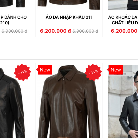
ẸP DÀNH CHO
ÁO DA NHẬP KHẨU 211
ÁO KHOÁC DA
210)
CHẤT LIỆU 
CAO CẤP B
6.200.000 đ
6.200.000
6.900.000 đ
6.900.000 đ
New
New
- 11%
- 11%