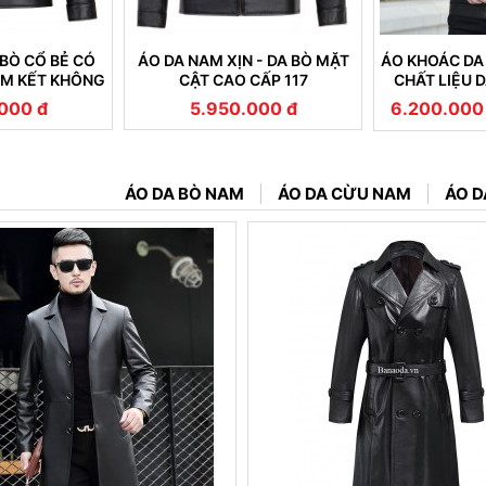
BÒ CỔ BẺ CÓ
ÁO DA NAM XỊN - DA BÒ MẶT
ÁO KHOÁC DA
AM KẾT KHÔNG
CẬT CAO CẤP 117
CHẤT LIỆU 
(101)
CAO CẤP B
000 đ
5.950.000 đ
6.200.000
ÁO DA BÒ NAM
ÁO DA CỪU NAM
ÁO D