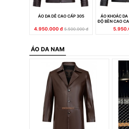
 NAM CỔ BẺ
ÁO DA DÊ CAO CẤP 305
ÁO KHOÁC DA 
 311
ĐỘ BỀN CAO C
NỔ DA 
4.950.000 đ
5.950.
5.500.000 đ
5.500.000 đ
ÁO DA NAM