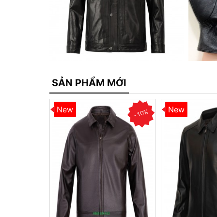
SẢN PHẨM MỚI
New
New
- 10%
- 10%