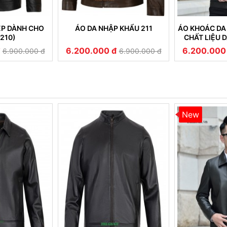
ẸP DÀNH CHO
ÁO DA NHẬP KHẨU 211
ÁO KHOÁC DA
210)
CHẤT LIỆU 
CAO CẤP B
6.200.000 đ
6.200.000
6.900.000 đ
6.900.000 đ
New