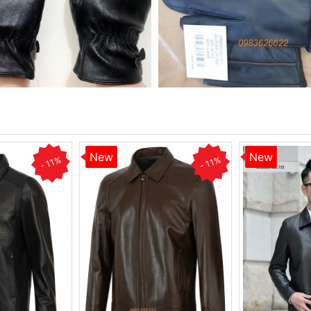
New
New
- 11%
- 11%