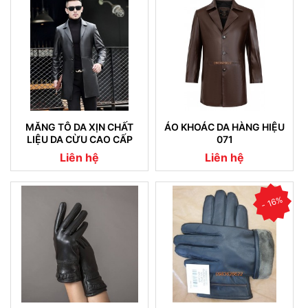
MĂNG TÔ DA XỊN CHẤT
ÁO KHOÁC DA HÀNG HIỆU
LIỆU DA CỪU CAO CẤP
071
NHẬP KHẨU (07)
Liên hệ
Liên hệ
- 16%