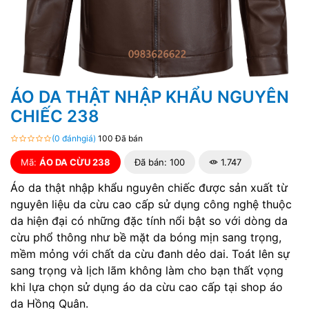
ÁO DA THẬT NHẬP KHẨU NGUYÊN
CHIẾC 238
(0 đánhgiá)
100 Đã bán
Mã:
ÁO DA CỪU 238
Đã bán: 100
1.747
Áo da thật nhập khẩu nguyên chiếc được sản xuất từ
nguyên liệu da cừu cao cấp sử dụng công nghệ thuộc
da hiện đại có những đặc tính nổi bật so với dòng da
cừu phổ thông như bề mặt da bóng mịn sang trọng,
mềm mỏng với chất da cừu đanh dẻo dai. Toát lên sự
sang trọng và lịch lãm không làm cho bạn thất vọng
khi lựa chọn sử dụng áo da cừu cao cấp tại shop áo
da Hồng Quân.