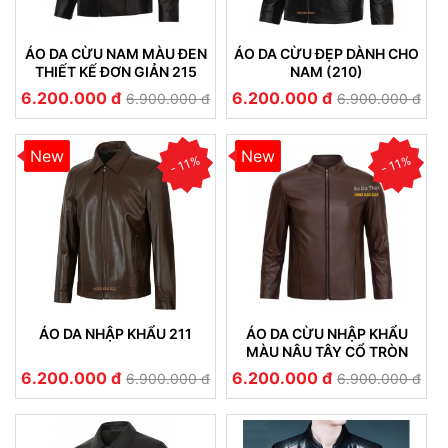
ÁO DA CỪU NAM MÀU ĐEN
ÁO DA CỪU ĐẸP DÀNH CHO
THIẾT KẾ ĐƠN GIẢN 215
NAM (210)
6.200.000 đ
6.200.000 đ
6.900.000 đ
6.900.000 đ
New
New
- 11%
- 11%
ÁO DA NHẬP KHẨU 211
ÁO DA CỪU NHẬP KHẨU
MÀU NÂU TÂY CỔ TRÒN
212
6.200.000 đ
6.200.000 đ
6.900.000 đ
6.900.000 đ