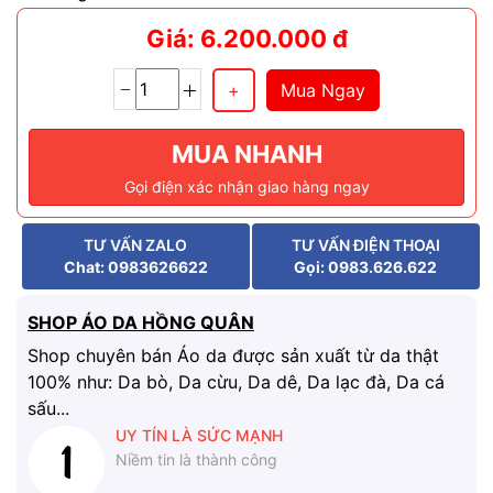
Giá: 6.200.000 đ
Mua Ngay
MUA NHANH
Gọi điện xác nhận giao hàng ngay
TƯ VẤN ZALO
TƯ VẤN ĐIỆN THOẠI
Chat: 0983626622
Gọi: 0983.626.622
SHOP ÁO DA HỒNG QUÂN
Shop chuyên bán Áo da được sản xuất từ da thật
100% như: Da bò, Da cừu, Da dê, Da lạc đà, Da cá
sấu...
UY TÍN LÀ SỨC MẠNH
Niềm tin là thành công