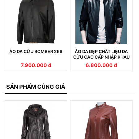
ÁO DA CỪU BOMBER 266
ÁO DA ĐẸP CHẤT LIỆU DA
CỪU CAO CẤP NHẬP KHẨU
NGUYÊN CHIẾC 207
7.900.000 đ
6.800.000 đ
SẢN PHẨM CÙNG GIÁ