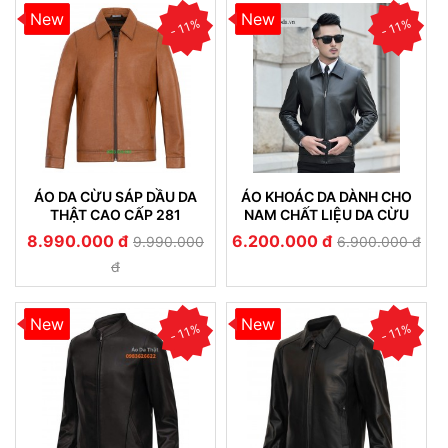
New
New
- 11%
- 11%
ÁO DA CỪU SÁP DẦU DA
ÁO KHOÁC DA DÀNH CHO
THẬT CAO CẤP 281
NAM CHẤT LIỆU DA CỪU
NHUNG CAO CẤP BỀN ĐẸP
8.990.000 đ
6.200.000 đ
9.990.000
6.900.000 đ
(233)
đ
New
New
- 11%
- 11%