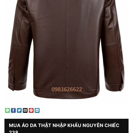
MUA
ÁO DA THẬT NHẬP KHẨU NGUYÊN CHIẾC
238