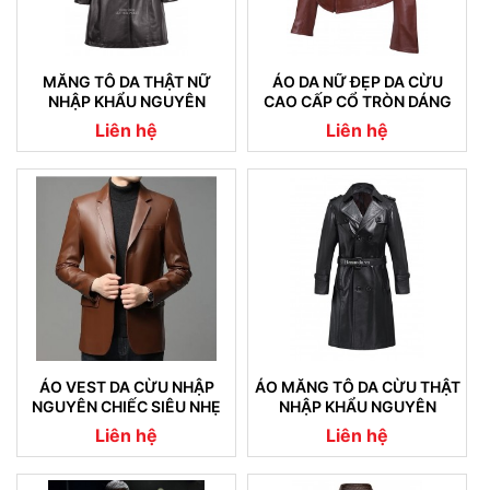
MĂNG TÔ DA THẬT NỮ
ÁO DA NỮ ĐẸP DA CỪU
NHẬP KHẨU NGUYÊN
CAO CẤP CỔ TRÒN DÁNG
CHIẾC 05
TRƠN
Liên hệ
Liên hệ
ÁO VEST DA CỪU NHẬP
ÁO MĂNG TÔ DA CỪU THẬT
NGUYÊN CHIẾC SIÊU NHẸ
NHẬP KHẨU NGUYÊN
08
CHIẾC CAM KẾT KHÔNG NỔ
Liên hệ
Liên hệ
DA (04)