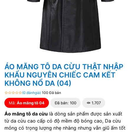
ÁO MĂNG TÔ DA CỪU THẬT NHẬP
KHẨU NGUYÊN CHIẾC CAM KẾT
KHÔNG NỔ DA (04)
(0 đánhgiá)
100 Đã bán
Mã:
Áo măng tô 04
Đã bán: 100
1.707
Áo măng tô da cừu
là dòng sản phẩm được sản xuất
từ da cừu cao cấp có độ mềm độ bóng cao, Da cừu
mỏng có trọng lượng nhẹ nhàng nhưng vẫn giũ ấm tốt