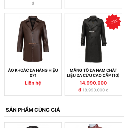
đ
- 22%
ÁO KHOÁC DA HÀNG HIỆU
MĂNG TÔ DA NAM CHẤT
071
LIỆU DA CỪU CAO CẤP (10)
Liên hệ
14.990.000
đ
18.990.000 đ
SẢN PHẨM CÙNG GIÁ