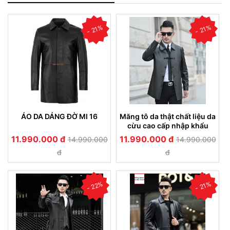
- 21%
- 21%
ÁO DA DÁNG ĐỜ MI 16
Măng tô da thật chất liệu da
cừu cao cấp nhập khẩu
(08)
11.990.000 đ
11.990.000 đ
14.990.000
14.990.000
đ
đ
- 22%
- 21%