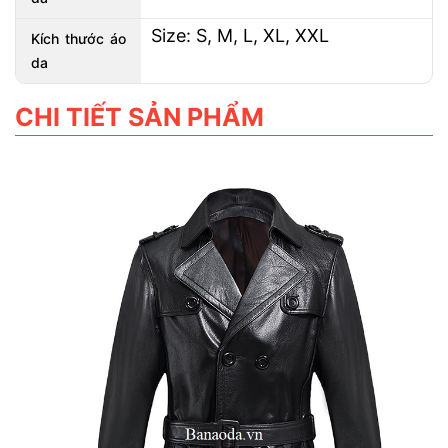
Size: S, M, L, XL, XXL
Kích thước áo
da
CHI TIẾT SẢN PHẨM