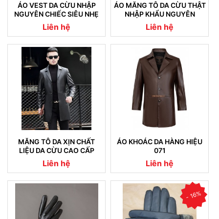
ÁO VEST DA CỪU NHẬP
ÁO MĂNG TÔ DA CỪU THẬT
NGUYÊN CHIẾC SIÊU NHẸ
NHẬP KHẨU NGUYÊN
08
CHIẾC CAM KẾT KHÔNG NỔ
Liên hệ
Liên hệ
DA (04)
MĂNG TÔ DA XỊN CHẤT
ÁO KHOÁC DA HÀNG HIỆU
LIỆU DA CỪU CAO CẤP
071
NHẬP KHẨU (07)
Liên hệ
Liên hệ
- 16%