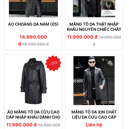
ÁO CHOÀNG DA NAM (05)
MĂNG TÔ DA THẬT NHẬP
KHẨU NGUYÊN CHIẾC CHẤT
LIỆU DA CỪU 09
14.990.000
11.990.000 đ
14.990.000
đ
18.990.000 đ
đ
- 21%
ÁO MĂNG TÔ DA CỪU CAO
MĂNG TÔ DA XỊN CHẤT
CẤP NHẬP KHẨU DÀNH CHO
LIỆU DA CỪU CAO CẤP
NAM (01)
NHẬP KHẨU (07)
11.990.000 đ
Liên hệ
14.990.000