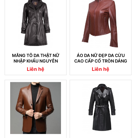
MĂNG TÔ DA THẬT NỮ
ÁO DA NỮ ĐẸP DA CỪU
NHẬP KHẨU NGUYÊN
CAO CẤP CỔ TRÒN DÁNG
CHIẾC 05
TRƠN
Liên hệ
Liên hệ