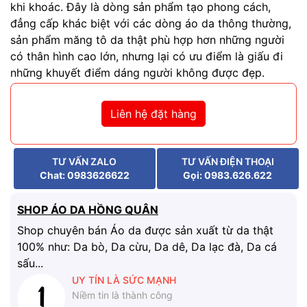
khi khoác.
Đây là dòng sản phẩm tạo phong cách,
đẳng cấp khác biệt với các dòng áo da thông thường,
sản phẩm măng tô da thật phù hợp hơn những người
có thân hình cao lớn, nhưng lại có ưu điểm là giấu đi
những khuyết điểm dáng người không được đẹp.
Liên hệ đặt hàng
TƯ VẤN ZALO
TƯ VẤN ĐIỆN THOẠI
Chat: 0983626622
Gọi: 0983.626.622
SHOP ÁO DA HỒNG QUÂN
Shop chuyên bán Áo da được sản xuất từ da thật
100% như: Da bò, Da cừu, Da dê, Da lạc đà, Da cá
sấu...
UY TÍN LÀ SỨC MẠNH
Niềm tin là thành công