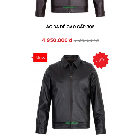
ÁO DA DÊ CAO CẤP 305
4.950.000 đ
5.500.000 đ
New
- 10%