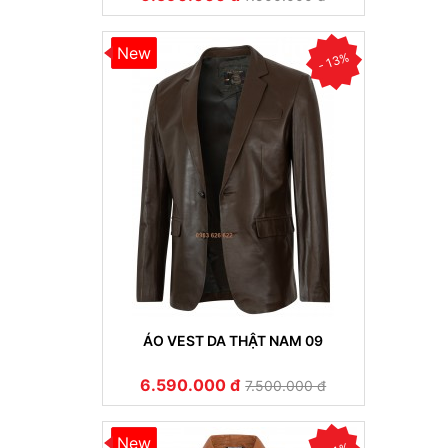
New
- 13%
ÁO VEST DA THẬT NAM 09
6.590.000 đ
7.500.000 đ
New