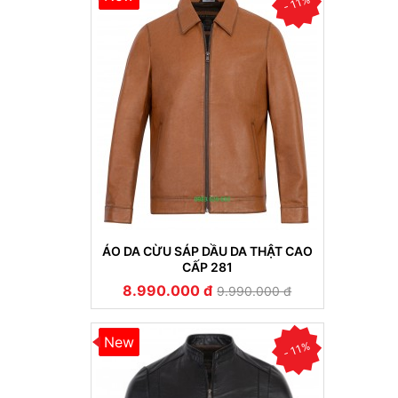
- 11%
ÁO DA CỪU SÁP DẦU DA THẬT CAO
CẤP 281
8.990.000 đ
9.990.000 đ
New
- 11%