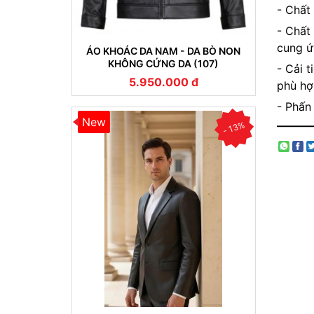
- Chất
- Chất
cung ứ
ÁO KHOÁC DA NAM - DA BÒ NON
KHÔNG CỨNG DA (107)
- Cải 
5.950.000 đ
phù hợ
- Phấn
New
———
- 13%