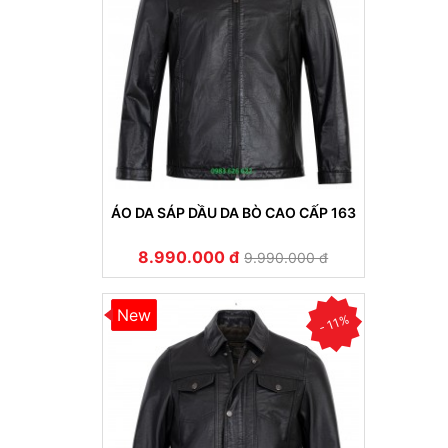
ÁO DA SÁP DẦU DA BÒ CAO CẤP 163
8.990.000 đ
9.990.000 đ
New
- 11%