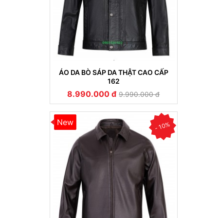
ÁO DA BÒ SÁP DA THẬT CAO CẤP
162
8.990.000 đ
9.990.000 đ
New
- 10%