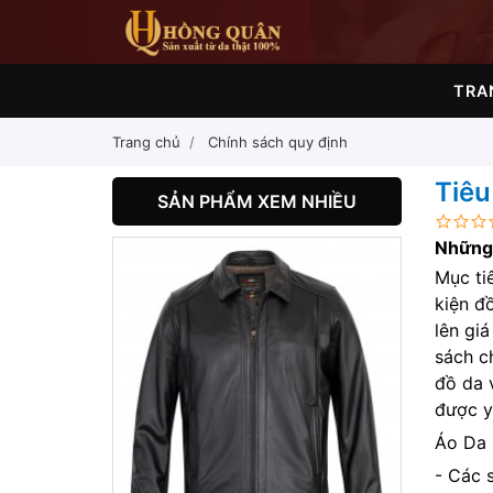
TRA
Trang chủ
Chính sách quy định
Tiêu
SẢN PHẨM XEM NHIỀU
Những 
Mục ti
kiện đ
lên gi
sách c
đồ da 
được y
Áo Da 
- Các 