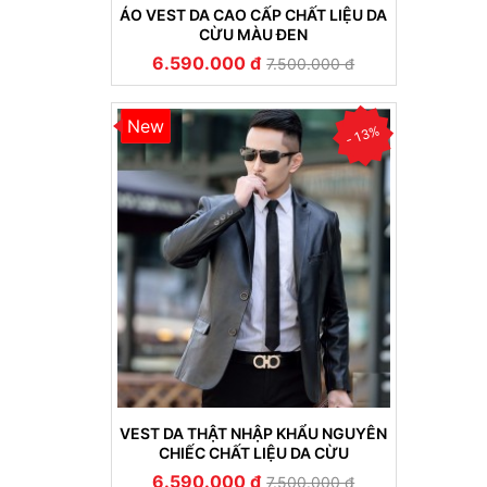
ÁO VEST DA CAO CẤP CHẤT LIỆU DA
CỪU MÀU ĐEN
6.590.000 đ
7.500.000 đ
New
- 13%
VEST DA THẬT NHẬP KHẨU NGUYÊN
CHIẾC CHẤT LIỆU DA CỪU
6.590.000 đ
7.500.000 đ