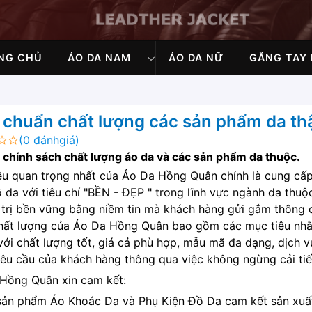
NG CHỦ
ÁO DA NAM
ÁO DA NỮ
GĂNG TAY 
 chuẩn chất lượng các sản phẩm da thậ
(0 đánhgiá)
chính sách chất lượng áo da và các sản phẩm da thuộc.
êu quan trọng nhất của
Áo Da Hồng Quân
chính là cung cấ
ồ da với tiêu chí "BỀN - ĐẸP " trong lĩnh vực ngành da thuộ
á trị bền vững bằng niềm tin mà khách hàng gửi gắm thông
hất lượng của
Áo Da Hồng Quân
bao gồm các mục tiêu nhằ
với chất lượng tốt, giá cả phù hợp, mẫu mã đa dạng, dịch 
êu cầu của khách hàng thông qua việc không ngừng cải ti
Hồng Quân xin cam kết:
sản phẩm Áo Khoác Da và Phụ Kiện Đồ Da cam kết sản xuất