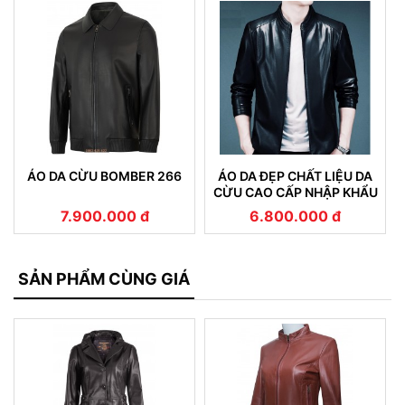
ÁO DA CỪU BOMBER 266
ÁO DA ĐẸP CHẤT LIỆU DA
CỪU CAO CẤP NHẬP KHẨU
NGUYÊN CHIẾC 207
7.900.000 đ
6.800.000 đ
SẢN PHẨM CÙNG GIÁ