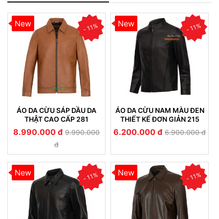
New
New
- 11%
- 11%
ÁO DA CỪU SÁP DẦU DA
ÁO DA CỪU NAM MÀU ĐEN
THẬT CAO CẤP 281
THIẾT KẾ ĐƠN GIẢN 215
8.990.000 đ
6.200.000 đ
9.990.000
6.900.000 đ
đ
New
New
- 11%
- 11%