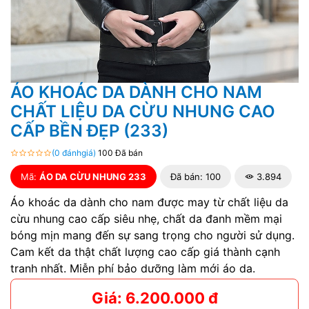
ÁO KHOÁC DA DÀNH CHO NAM
CHẤT LIỆU DA CỪU NHUNG CAO
CẤP BỀN ĐẸP (233)
(0 đánhgiá)
100 Đã bán
Mã:
ÁO DA CỪU NHUNG 233
Đã bán: 100
3.894
Áo khoác da dành cho nam được may từ chất liệu da
cừu nhung cao cấp siêu nhẹ, chất da đanh mềm mại
bóng mịn mang đến sự sang trọng cho người sử dụng.
Cam kết da thật chất lượng cao cấp giá thành cạnh
tranh nhất. Miễn phí bảo dưỡng làm mới áo da.
Giá: 6.200.000 đ