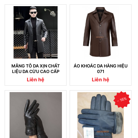
MĂNG TÔ DA XỊN CHẤT
ÁO KHOÁC DA HÀNG HIỆU
LIỆU DA CỪU CAO CẤP
071
NHẬP KHẨU (07)
Liên hệ
Liên hệ
- 16%