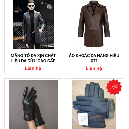
MĂNG TÔ DA XỊN CHẤT
ÁO KHOÁC DA HÀNG HIỆU
LIỆU DA CỪU CAO CẤP
071
NHẬP KHẨU (07)
Liên hệ
Liên hệ
- 16%