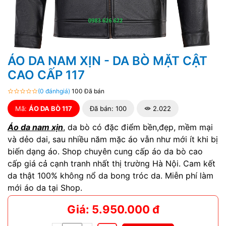
ÁO DA NAM XỊN - DA BÒ MẶT CẬT
CAO CẤP 117
(0 đánhgiá)
100 Đã bán
Mã:
ÁO DA BÒ 117
Đã bán: 100
2.022
Áo da nam xịn
, da bò có đặc điểm bền,đẹp, mềm mại
và dẻo dai, sau nhiều năm mặc áo vẫn như mới ít khi bị
biến dạng áo. Shop chuyên cung cấp áo da bò cao
cấp giá cả cạnh tranh nhất thị trường Hà Nội. Cam kết
da thật 100% không nổ da bong tróc da. Miễn phí làm
mới áo da tại Shop.
Giá: 5.950.000 đ