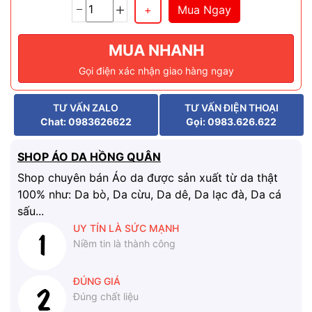
Mua Ngay
MUA NHANH
Gọi điện xác nhận giao hàng ngay
TƯ VẤN ZALO
TƯ VẤN ĐIỆN THOẠI
Chat: 0983626622
Gọi: 0983.626.622
SHOP ÁO DA HỒNG QUÂN
Shop chuyên bán Áo da được sản xuất từ da thật
100% như: Da bò, Da cừu, Da dê, Da lạc đà, Da cá
sấu...
UY TÍN LÀ SỨC MẠNH
Niềm tin là thành công
ĐÚNG GIÁ
Đúng chất liệu