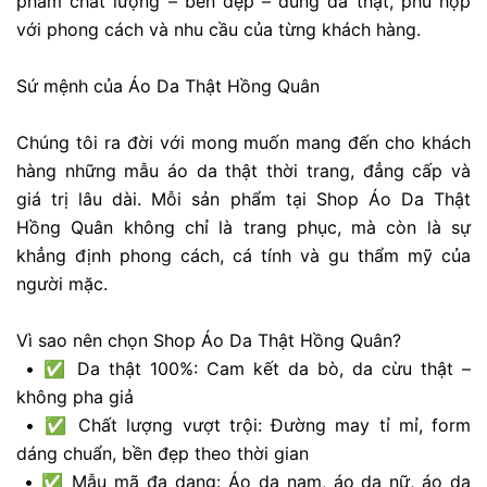
phẩm chất lượng – bền đẹp – đúng da thật, phù hợp
với phong cách và nhu cầu của từng khách hàng.
Sứ mệnh của Áo Da Thật Hồng Quân
Chúng tôi ra đời với mong muốn mang đến cho khách
hàng những mẫu áo da thật thời trang, đẳng cấp và
giá trị lâu dài. Mỗi sản phẩm tại Shop Áo Da Thật
Hồng Quân không chỉ là trang phục, mà còn là sự
khẳng định phong cách, cá tính và gu thẩm mỹ của
người mặc.
Vì sao nên chọn Shop Áo Da Thật Hồng Quân?
• ✅ Da thật 100%: Cam kết da bò, da cừu thật –
không pha giả
• ✅ Chất lượng vượt trội: Đường may tỉ mỉ, form
dáng chuẩn, bền đẹp theo thời gian
• ✅ Mẫu mã đa dạng: Áo da nam, áo da nữ, áo da