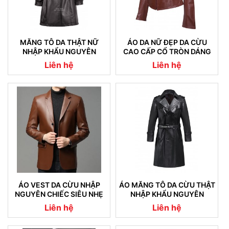
MĂNG TÔ DA THẬT NỮ
ÁO DA NỮ ĐẸP DA CỪU
NHẬP KHẨU NGUYÊN
CAO CẤP CỔ TRÒN DÁNG
CHIẾC 05
TRƠN
Liên hệ
Liên hệ
ÁO VEST DA CỪU NHẬP
ÁO MĂNG TÔ DA CỪU THẬT
NGUYÊN CHIẾC SIÊU NHẸ
NHẬP KHẨU NGUYÊN
08
CHIẾC CAM KẾT KHÔNG NỔ
Liên hệ
Liên hệ
DA (04)