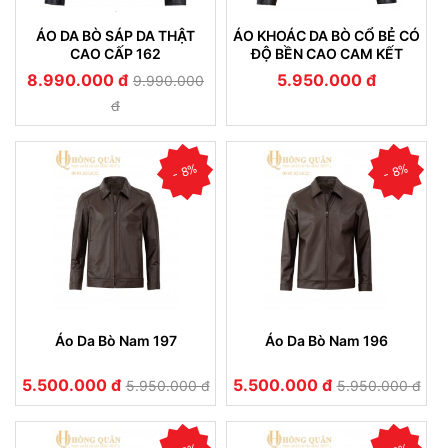
ÁO DA BÒ SÁP DA THẬT
ÁO KHOÁC DA BÒ CỔ BẺ CÓ
CAO CẤP 162
ĐỘ BỀN CAO CAM KẾT
KHÔNG NỔ DA (101)
8.990.000 đ
5.950.000 đ
9.990.000
đ
- 8%
- 8%
Áo Da Bò Nam 197
Áo Da Bò Nam 196
5.500.000 đ
5.500.000 đ
5.950.000 đ
5.950.000 đ