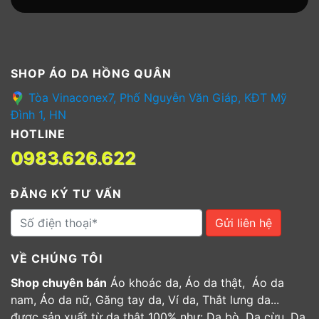
SHOP ÁO DA HỒNG QUÂN
Tòa Vinaconex7, Phố Nguyễn Văn Giáp, KĐT Mỹ
Đình 1, HN
HOTLINE
0983.626.622
ĐĂNG KÝ TƯ VẤN
Gửi liên hệ
VỀ CHÚNG TÔI
Shop chuyên bán
Áo khoác da, Áo da thật, Áo da
nam, Áo da nữ, Găng tay da, Ví da, Thắt lưng da...
được sản xuất từ da thật 100% như: Da bò, Da cừu, Da