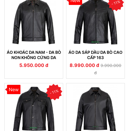
New
- 11%
ÁO KHOÁC DA NAM - DA BÒ
ÁO DA SÁP DẦU DA BÒ CAO
NON KHÔNG CỨNG DA
CẤP 163
(107)
5.950.000 đ
8.990.000 đ
9.990.000
đ
New
- 11%