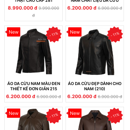
THẬT CAO CẤP 281
NAM CHẤT LIỆU DA CỪU
NHUNG CAO CẤP BỀN ĐẸP
8.990.000 đ
6.200.000 đ
9.990.000
6.900.000 đ
(233)
đ
New
New
- 11%
- 11%
ÁO DA CỪU NAM MÀU ĐEN
ÁO DA CỪU ĐẸP DÀNH CHO
THIẾT KẾ ĐƠN GIẢN 215
NAM (210)
6.200.000 đ
6.200.000 đ
6.900.000 đ
6.900.000 đ
New
New
- 11%
- 11%