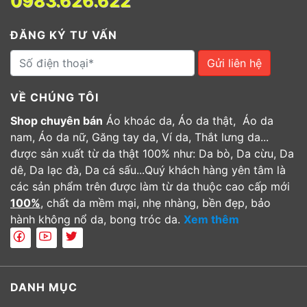
0983.626.622
ĐĂNG KÝ TƯ VẤN
Gửi liên hệ
VỀ CHÚNG TÔI
Shop chuyên bán
Áo khoác da, Áo da thật, Áo da
nam, Áo da nữ, Găng tay da, Ví da, Thắt lưng da...
được sản xuất từ da thật 100% như: Da bò, Da cừu, Da
dê, Da lạc đà, Da cá sấu...Quý khách hàng yên tâm là
các sản phẩm trên được làm từ da thuộc cao cấp mới
100%
, chất da mềm mại, nhẹ nhàng, bền đẹp, bảo
hành không nổ da, bong tróc da.
Xem thêm
DANH MỤC