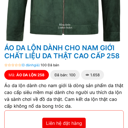
ÁO DA LỘN DÀNH CHO NAM GIỚI
CHẤT LIỆU DA THẬT CAO CẤP 258
(0 đánhgiá)
100 Đã bán
Mã:
ÁO DA LỘN 258
Đã bán: 100
1.658
Áo da lộn dành cho nam giới là dòng sản phẩm da thật
cao cấp siêu mềm mại dành cho người ưu thích da lộn
và sành chơi về đồ da thật. Cam kết da lộn thật cao
cấp không nổ da bong tróc da.
Liên hệ đặt hàng