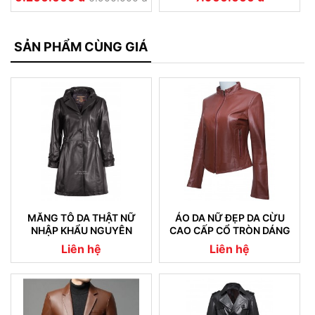
SẢN PHẨM CÙNG GIÁ
MĂNG TÔ DA THẬT NỮ
ÁO DA NỮ ĐẸP DA CỪU
NHẬP KHẨU NGUYÊN
CAO CẤP CỔ TRÒN DÁNG
CHIẾC 05
TRƠN
Liên hệ
Liên hệ