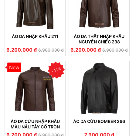
ÁO DA NHẬP KHẨU 211
ÁO DA THẬT NHẬP KHẨU
NGUYÊN CHIẾC 238
6.200.000 đ
6.200.000 đ
6.900.000 đ
6.900.000 đ
New
- 11%
ÁO DA CỪU NHẬP KHẨU
ÁO DA CỪU BOMBER 266
MÀU NÂU TÂY CỔ TRÒN
212
6.200.000 đ
7.900.000 đ
6.900.000 đ