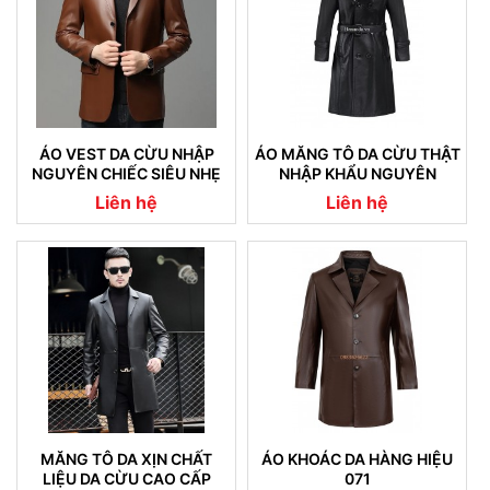
ÁO VEST DA CỪU NHẬP
ÁO MĂNG TÔ DA CỪU THẬT
NGUYÊN CHIẾC SIÊU NHẸ
NHẬP KHẨU NGUYÊN
08
CHIẾC CAM KẾT KHÔNG NỔ
Liên hệ
Liên hệ
DA (04)
MĂNG TÔ DA XỊN CHẤT
ÁO KHOÁC DA HÀNG HIỆU
LIỆU DA CỪU CAO CẤP
071