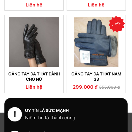
NHẬP KHẨU (07)
Liên hệ
Liên hệ
- 16%
GĂNG TAY DA THẬT DÀNH
GĂNG TAY DA THẬT NAM
CHO NỮ
33
Liên hệ
299.000 đ
355.000 đ
UY TÍN LÀ SỨC MẠNH
Niềm tin là thành công