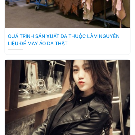
QUÁ TRÌNH SẢN XUẤT DA THUỘC LÀM NGUYÊN
LIỆU ĐỂ MAY ÁO DA THẬT