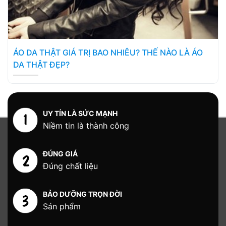
ÁO DA THẬT GIÁ TRỊ BAO NHIÊU? THẾ NÀO LÀ ÁO
DA THẬT ĐẸP?
UY TÍN LÀ SỨC MẠNH
Niềm tin là thành công
ĐÚNG GIÁ
Đúng chất liệu
BẢO DƯỠNG TRỌN ĐỜI
Sản phẩm