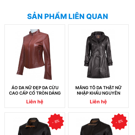
SẢN PHẨM LIÊN QUAN
ÁO DA NỮ ĐẸP DA CỪU
MĂNG TÔ DA THẬT NỮ
CAO CẤP CỔ TRÒN DÁNG
NHẬP KHẨU NGUYÊN
TRƠN
CHIẾC 05
Liên hệ
Liên hệ
- 8%
- 8%