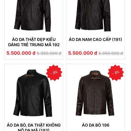
ÁO DA THẬT ĐẸP KIỂU
ÁO DA NAM CAO CẤP (191)
DÁNG TRẺ TRUNG MÃ 192
5.500.000 đ
5.500.000 đ
5.950.000 đ
5.950.000 đ
- 8%
- 8%
ÁO DA BÒ, DA THẬT KHÔNG
ÁO DA BÒ 196
NỔ DA MÃ (193)