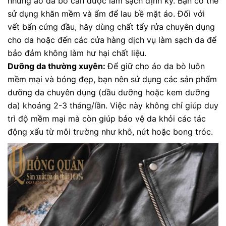
nhưng áo da bò cần được làm sạch định kỳ. Bạn có thể
sử dụng khăn mềm và ẩm để lau bề mặt áo. Đối với
vết bẩn cứng đầu, hãy dùng chất tẩy rửa chuyên dụng
cho da hoặc đến các cửa hàng dịch vụ làm sạch da để
bảo đảm không làm hư hại chất liệu.
Dưỡng da thường xuyên:
Để giữ cho áo da bò luôn
mềm mại và bóng đẹp, bạn nên sử dụng các sản phẩm
dưỡng da chuyên dụng (dầu dưỡng hoặc kem dưỡng
da) khoảng 2-3 tháng/lần. Việc này không chỉ giúp duy
trì độ mềm mại mà còn giúp bảo vệ da khỏi các tác
động xấu từ môi trường như khô, nứt hoặc bong tróc.