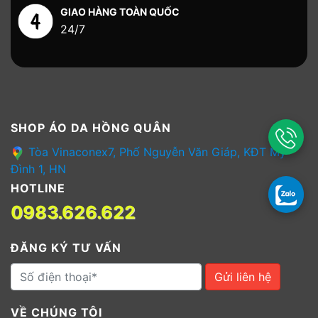
GIAO HÀNG TOÀN QUỐC
24/7
SHOP ÁO DA HỒNG QUÂN
Tòa Vinaconex7, Phố Nguyễn Văn Giáp, KĐT Mỹ
Đình 1, HN
HOTLINE
0983.626.622
ĐĂNG KÝ TƯ VẤN
Gửi liên hệ
VỀ CHÚNG TÔI