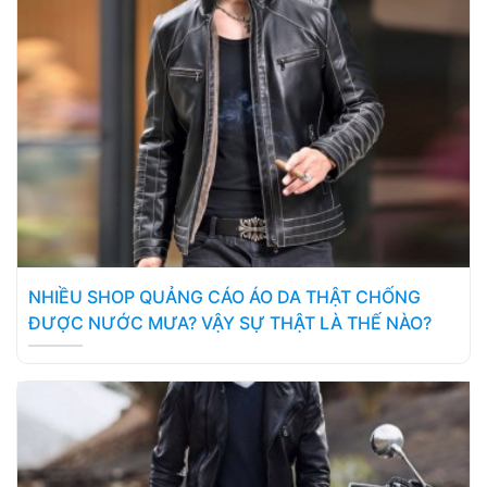
NHIỀU SHOP QUẢNG CÁO ÁO DA THẬT CHỐNG
ĐƯỢC NƯỚC MƯA? VẬY SỰ THẬT LÀ THẾ NÀO?