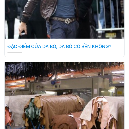
ĐẶC ĐIỂM CỦA DA BÒ, DA BÒ CÓ BỀN KHÔNG?