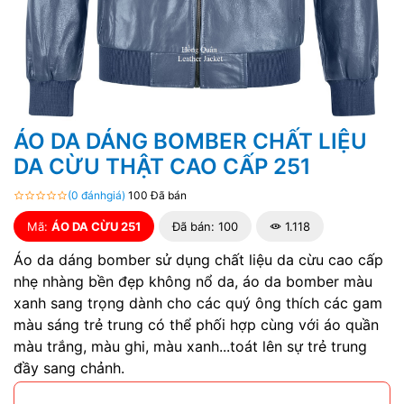
ÁO DA DÁNG BOMBER CHẤT LIỆU
DA CỪU THẬT CAO CẤP 251
(0 đánhgiá)
100 Đã bán
Mã:
ÁO DA CỪU 251
Đã bán: 100
1.118
Áo da dáng bomber sử dụng chất liệu da cừu cao cấp
nhẹ nhàng bền đẹp không nổ da, áo da bomber màu
xanh sang trọng dành cho các quý ông thích các gam
màu sáng trẻ trung có thể phối hợp cùng với áo quần
màu trắng, màu ghi, màu xanh...toát lên sự trẻ trung
đầy sang chảnh.