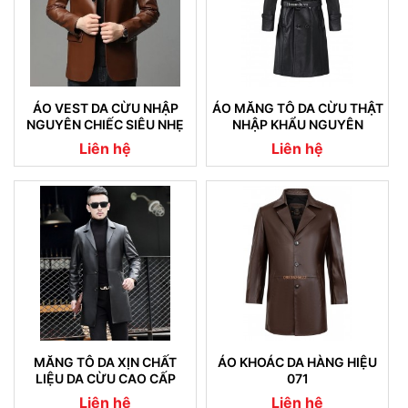
ÁO VEST DA CỪU NHẬP
ÁO MĂNG TÔ DA CỪU THẬT
NGUYÊN CHIẾC SIÊU NHẸ
NHẬP KHẨU NGUYÊN
08
CHIẾC CAM KẾT KHÔNG NỔ
Liên hệ
Liên hệ
DA (04)
MĂNG TÔ DA XỊN CHẤT
ÁO KHOÁC DA HÀNG HIỆU
LIỆU DA CỪU CAO CẤP
071
NHẬP KHẨU (07)
Liên hệ
Liên hệ