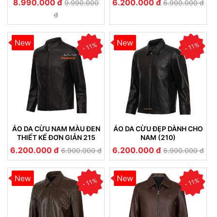
8.990.000 đ
6.200.000 đ
9.990.000
6.900.000 đ
(233)
đ
New
New
- 11%
- 11%
ÁO DA CỪU NAM MÀU ĐEN
ÁO DA CỪU ĐẸP DÀNH CHO
THIẾT KẾ ĐƠN GIẢN 215
NAM (210)
6.200.000 đ
6.200.000 đ
6.900.000 đ
6.900.000 đ
New
New
- 11%
- 11%