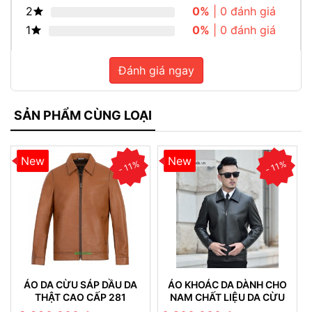
2
0%
| 0 đánh giá
1
0%
| 0 đánh giá
Đánh giá ngay
SẢN PHẨM CÙNG LOẠI
New
New
- 11%
- 11%
ÁO DA CỪU SÁP DẦU DA
ÁO KHOÁC DA DÀNH CHO
THẬT CAO CẤP 281
NAM CHẤT LIỆU DA CỪU
NHUNG CAO CẤP BỀN ĐẸP