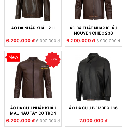
ÁO DA NHẬP KHẨU 211
ÁO DA THẬT NHẬP KHẨU
NGUYÊN CHIẾC 238
6.200.000 đ
6.200.000 đ
6.900.000 đ
6.900.000 đ
New
- 11%
ÁO DA CỪU NHẬP KHẨU
ÁO DA CỪU BOMBER 266
MÀU NÂU TÂY CỔ TRÒN
212
6.200.000 đ
7.900.000 đ
6.900.000 đ