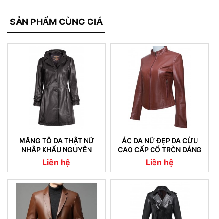
SẢN PHẨM CÙNG GIÁ
MĂNG TÔ DA THẬT NỮ
ÁO DA NỮ ĐẸP DA CỪU
NHẬP KHẨU NGUYÊN
CAO CẤP CỔ TRÒN DÁNG
CHIẾC 05
TRƠN
Liên hệ
Liên hệ