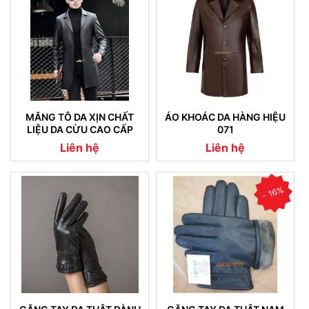
MĂNG TÔ DA XỊN CHẤT
ÁO KHOÁC DA HÀNG HIỆU
LIỆU DA CỪU CAO CẤP
071
NHẬP KHẨU (07)
Liên hệ
Liên hệ
- 16%