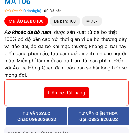
MÃ 106
(0 đánhgiá)
100 Đã bán
Mã:
ÁO DA BÒ 106
Đã bán: 100
787
Áo khoác
da bò
nam
được sản xuất từ da bò thật
100% có độ bền cao với thời gian vì da bò thường dày
và dẻo dai, áo da bò khi mặc thường không bị bai hay
biến dạng phom áo, tạo cảm giác mạnh mẽ cho người
mặc. Miễn phí làm mới áo da
trọn đời sản phẩm. Đến
với Áo Da Hồng Quân đảm bảo bạn sẽ hài lòng hơn sự
mong đợi.
Liên hệ đặt hàng
TƯ VẤN ZALO
TƯ VẤN ĐIỆN THOẠI
Chat: 0983626622
Gọi: 0983.626.622