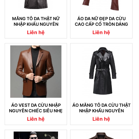
MĂNG TÔ DA THẬT NỮ
ÁO DA NỮ ĐẸP DA CỪU
NHẬP KHẨU NGUYÊN
CAO CẤP CỔ TRÒN DÁNG
CHIẾC 05
TRƠN
Liên hệ
Liên hệ
ÁO VEST DA CỪU NHẬP
ÁO MĂNG TÔ DA CỪU THẬT
NGUYÊN CHIẾC SIÊU NHẸ
NHẬP KHẨU NGUYÊN
08
CHIẾC CAM KẾT KHÔNG NỔ
Liên hệ
Liên hệ
DA (04)