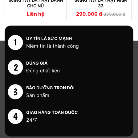
GĂNG TAY DA THẬT DÀNH
GĂNG TAY DA THẬT NAM
CHO NỮ
33
Liên hệ
299.000 đ
355.000 đ
UY TÍN LÀ SỨC MẠNH
Niềm tin là thành công
ĐÚNG GIÁ
Đúng chất liệu
BẢO DƯỠNG TRỌN ĐỜI
Sản phẩm
GIAO HÀNG TOÀN QUỐC
24/7