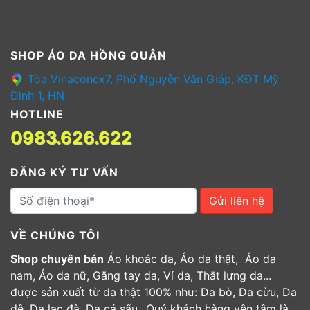
SHOP ÁO DA HỒNG QUÂN
Tòa Vinaconex7, Phố Nguyễn Văn Giáp, KĐT Mỹ
Đình 1, HN
HOTLINE
0983.626.622
ĐĂNG KÝ TƯ VẤN
Gửi liên hệ
VỀ CHÚNG TÔI
Shop chuyên bán
Áo khoác da, Áo da thật, Áo da
nam, Áo da nữ, Găng tay da, Ví da, Thắt lưng da...
được sản xuất từ da thật 100% như: Da bò, Da cừu, Da
dê, Da lạc đà, Da cá sấu...Quý khách hàng yên tâm là