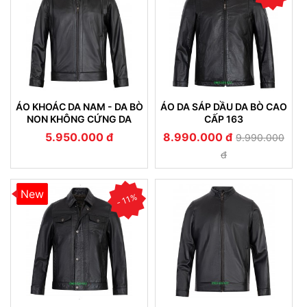
ÁO KHOÁC DA NAM - DA BÒ
ÁO DA SÁP DẦU DA BÒ CAO
NON KHÔNG CỨNG DA
CẤP 163
(107)
5.950.000 đ
8.990.000 đ
9.990.000
đ
New
- 11%