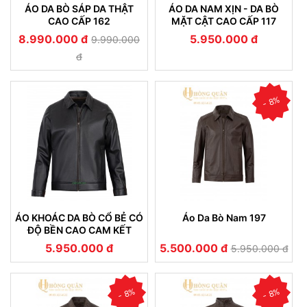
ÁO DA BÒ SÁP DA THẬT
ÁO DA NAM XỊN - DA BÒ
CAO CẤP 162
MẶT CẬT CAO CẤP 117
8.990.000 đ
5.950.000 đ
9.990.000
đ
- 8%
ÁO KHOÁC DA BÒ CỔ BẺ CÓ
Áo Da Bò Nam 197
ĐỘ BỀN CAO CAM KẾT
KHÔNG NỔ DA (101)
5.950.000 đ
5.500.000 đ
5.950.000 đ
- 8%
- 8%