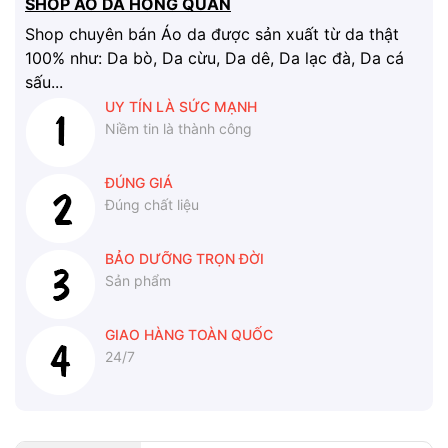
SHOP ÁO DA HỒNG QUÂN
Shop chuyên bán Áo da được sản xuất từ da thật
100% như: Da bò, Da cừu, Da dê, Da lạc đà, Da cá
sấu...
UY TÍN LÀ SỨC MẠNH
Niềm tin là thành công
ĐÚNG GIÁ
Đúng chất liệu
BẢO DƯỠNG TRỌN ĐỜI
Sản phẩm
GIAO HÀNG TOÀN QUỐC
24/7