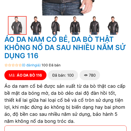
ÁO DA NAM CỔ BẺ, DA BÒ THẬT
KHÔNG NỔ DA SAU NHIỀU NĂM SỬ
DỤNG 116
(0 đánhgiá)
100 Đã bán
Mã:
ÁO DA BÒ 116
Đã bán: 100
780
Áo da nam cổ bẻ được sản xuất từ da bò thật cao cấp
bề mặt da bóng mờ, da bò dẻo dai độ đàn hồi tốt,
thiết kế lai giữa hai loại cổ bẻ và cổ tròn sử dụng tiện
lợi, khi mặc đứng áo không bị biến dạng hay bai phom
áo, độ bền cao sau nhiều năm sử dụng, bảo hành 5
năm không nổ da bong tróc da.