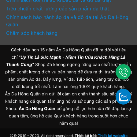
Chính sách đổi trả áo khoác da và đồ da thật
Tiêu chuẩn chất lượng các sản phẩm da thật.
Chính sách bảo hành áo da và đồ da tại Áo Da Hồng
Quân
Chăm sóc khách hàng
Cách đây hơn 15 năm Áo Da Hồng Quân đã ra đời với tiêu
chí
"Uy Tín Là Sức Mạnh - Niềm Tin Của Khách Hàng Là
Thành Công"
Shop đã không ngừng nâng cao chất lượng sản
phẩm, chất lượng dịch vụ bán hàng để đưa ra thị trường những
sản phẩm Áo da, Dây lưng, Ví da, Túi xách, Găng tay da...có
chất lượng tốt nhất. Làm hài lòng 100% quý khách hàng.
Áo Da Hồng Quân xin gửi lời cảm ơn chân thành sâu sắc tới Quý
khách hàng đã quan tâm ủng hộ và sử dụng các sản phẩm của
Shop.
Áo Da Hồng Quân
cố gắng nỗ lực hơn nữa để đáp lại sự
quan tâm, ủng hộ của Quý khách hàng trong suốt hơn chục
năm qua!
© 2019 - 2023, All right reserviced
.
Thiết kế bởi:
Thiết kế website