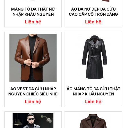
MĂNG TÔ DA THẬT NỮ
ÁO DA NỮ ĐẸP DA CỪU
NHẬP KHẨU NGUYÊN
CAO CẤP CỔ TRÒN DÁNG
CHIẾC 05
TRƠN
Liên hệ
Liên hệ
ÁO VEST DA CỪU NHẬP
ÁO MĂNG TÔ DA CỪU THẬT
NGUYÊN CHIẾC SIÊU NHẸ
NHẬP KHẨU NGUYÊN
08
CHIẾC CAM KẾT KHÔNG NỔ
Liên hệ
Liên hệ
DA (04)