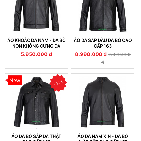
ÁO KHOÁC DA NAM - DA BÒ
ÁO DA SÁP DẦU DA BÒ CAO
NON KHÔNG CỨNG DA
CẤP 163
(107)
5.950.000 đ
8.990.000 đ
9.990.000
đ
New
- 11%
ÁO DA BÒ SÁP DA THẬT
ÁO DA NAM XỊN - DA BÒ