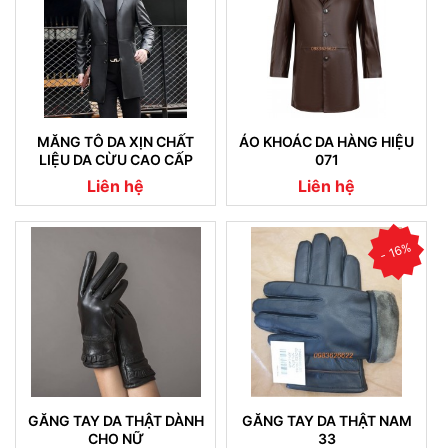
MĂNG TÔ DA XỊN CHẤT
ÁO KHOÁC DA HÀNG HIỆU
LIỆU DA CỪU CAO CẤP
071
NHẬP KHẨU (07)
Liên hệ
Liên hệ
- 16%
GĂNG TAY DA THẬT DÀNH
GĂNG TAY DA THẬT NAM
CHO NỮ
33