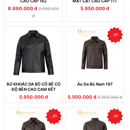
CAO CẤP 162
MẶT CẬT CAO CẤP 117
8.990.000 đ
5.950.000 đ
9.990.000
đ
- 8%
ÁO KHOÁC DA BÒ CỔ BẺ CÓ
Áo Da Bò Nam 197
ĐỘ BỀN CAO CAM KẾT
KHÔNG NỔ DA (101)
5.950.000 đ
5.500.000 đ
5.950.000 đ
- 8%
- 8%