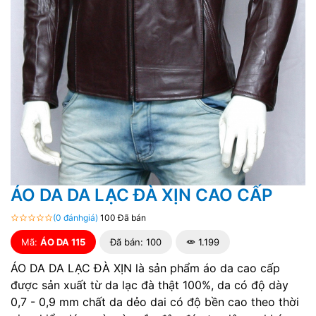
ÁO DA DA LẠC ĐÀ XỊN CAO CẤP
(0 đánhgiá)
100 Đã bán
Mã:
ÁO DA 115
Đã bán: 100
1.199
ÁO DA DA LẠC ĐÀ XỊN là sản phẩm áo da cao cấp
được sản xuất từ da lạc đà thật 100%, da có độ dày
0,7 - 0,9 mm chất da dẻo dai có độ bền cao theo thời