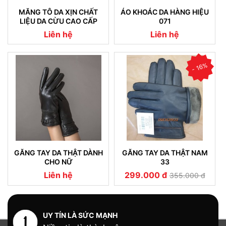
MĂNG TÔ DA XỊN CHẤT
ÁO KHOÁC DA HÀNG HIỆU
LIỆU DA CỪU CAO CẤP
071
NHẬP KHẨU (07)
Liên hệ
Liên hệ
- 16%
GĂNG TAY DA THẬT DÀNH
GĂNG TAY DA THẬT NAM
CHO NỮ
33
Liên hệ
299.000 đ
355.000 đ
UY TÍN LÀ SỨC MẠNH