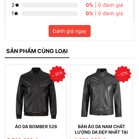
2
0%
| 0 đánh giá
1
0%
| 0 đánh giá
Đánh giá ngay
SẢN PHẨM CÙNG LOẠI
- 20%
- 27%
ÁO DA BOMBER 526
BÁN ÁO DA NAM CHẤT
LƯỢNG DA ĐẸP NHẤT TẠI
HÀ NỘI 518