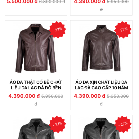
5.500.000 đ
4.390.000 đ
6.800.000 đ
5.950.000
đ
- 27%
- 27%
ÁO DA THẬT CỔ BẺ CHẤT
ÁO DA XỊN CHẤT LIỆU DA
LIỆU DA LẠC ĐÀ ĐỘ BỀN
LẠC ĐÀ CAO CẤP 10 NĂM
TRÊN 10 NĂM 512
KHÔNG NỔ DA 511
4.390.000 đ
4.390.000 đ
5.950.000
5.950.000
đ
đ
- 27%
- 27%