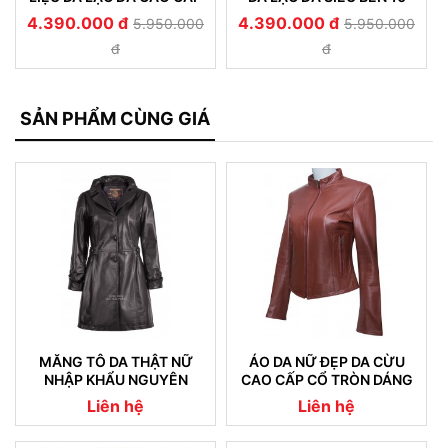
ĐỘ BỀN TRÊN 10 NĂM 520
NĂM KHÔNG NỔ DA 515
4.390.000 đ
4.390.000 đ
5.950.000
5.950.000
đ
đ
SẢN PHẨM CÙNG GIÁ
MĂNG TÔ DA THẬT NỮ
ÁO DA NỮ ĐẸP DA CỪU
NHẬP KHẨU NGUYÊN
CAO CẤP CỔ TRÒN DÁNG
CHIẾC 05
TRƠN
Liên hệ
Liên hệ