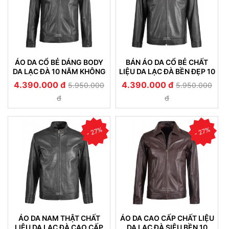
ÁO DA CỔ BẺ DÁNG BODY
BÁN ÁO DA CỔ BẺ CHẤT
DA LẠC ĐÀ 10 NĂM KHÔNG
LIỆU DA LẠC ĐÀ BỀN ĐẸP 10
KHÔ CỨNG NỔ DA 519
NĂM KHÔNG NỔ DA 521
4.390.000 đ
4.390.000 đ
5.950.000
5.950.000
đ
đ
- 27%
- 27%
ÁO DA NAM THẬT CHẤT
ÁO DA CAO CẤP CHẤT LIỆU
LIỆU DA LẠC ĐÀ CAO CẤP
DA LẠC ĐÀ SIÊU BỀN 10