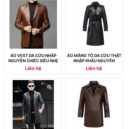
ÁO VEST DA CỪU NHẬP
ÁO MĂNG TÔ DA CỪU THẬT
NGUYÊN CHIẾC SIÊU NHẸ
NHẬP KHẨU NGUYÊN
08
CHIẾC CAM KẾT KHÔNG NỔ
Liên hệ
Liên hệ
DA (04)