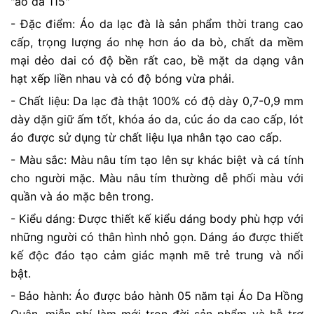
"áo da 115"
- Đặc điểm: Áo da lạc đà là sản phẩm thời trang cao
cấp, trọng lượng áo nhẹ hơn áo da bò, chất da mềm
mại dẻo dai có độ bền rất cao, bề mặt da dạng vân
hạt xếp liền nhau và có độ bóng vừa phải.
- Chất liệu: Da lạc đà thật 100% có độ dày 0,7-0,9 mm
dày dặn giữ ấm tốt, khóa áo da, cúc áo da cao cấp, lót
áo được sử dụng từ chất liệu lụa nhân tạo cao cấp.
- Màu sắc: Màu nâu tím tạo lên sự khác biệt và cá tính
cho người mặc. Màu nâu tím thường dễ phối màu với
quần và áo mặc bên trong.
- Kiểu dáng: Được thiết kế
kiểu dáng body phù hợp với
những người có thân hình nhỏ gọn. Dáng áo được thiết
kế độc đáo tạo cảm giác mạnh mẽ trẻ trung và nổi
bật.
- Bảo hành: Áo được bảo hành 05 năm tại Áo Da Hồng
Quân, miễn phí làm mới trọn đời sản phẩm và hỗ trợ