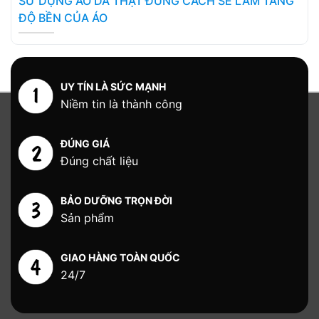
SỬ DỤNG ÁO DA THẬT ĐÚNG CÁCH SẼ LÀM TĂNG
ĐỘ BỀN CỦA ÁO
UY TÍN LÀ SỨC MẠNH
Niềm tin là thành công
ĐÚNG GIÁ
Đúng chất liệu
BẢO DƯỠNG TRỌN ĐỜI
Sản phẩm
GIAO HÀNG TOÀN QUỐC
24/7