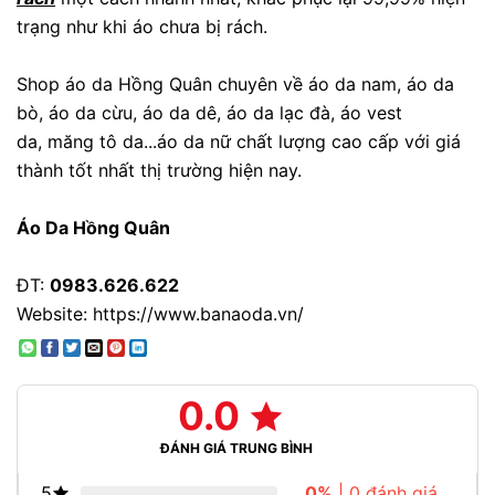
trạng như khi áo chưa bị rách.
Shop áo da Hồng Quân chuyên về
áo da nam
,
áo da
bò
,
áo da cừu
,
áo da dê
,
áo da lạc đà
,
áo vest
da
,
măng tô da
...
áo da nữ
chất lượng cao cấp với giá
thành tốt nhất thị trường hiện nay.
Áo Da Hồng Quân
ĐT:
0983.626.622
Website:
https://www.banaoda.vn/
0.0
ĐÁNH GIÁ TRUNG BÌNH
5
0%
| 0 đánh giá