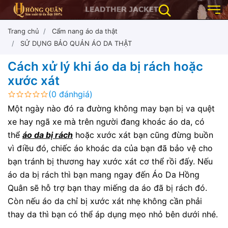
Trang chủ
Cẩm nang áo da thật
SỬ DỤNG BẢO QUẢN ÁO DA THẬT
Cách xử lý khi áo da bị rách hoặc
xước xát
(0 đánhgiá)
Một ngày nào đó ra đường không may bạn bị va quệt
xe hay ngã xe mà trên người đang khoác áo da, có
thể
áo da bị rách
hoặc xước xát bạn cũng đừng buồn
vì điều đó, chiếc
áo khoác da
của bạn đã bảo vệ cho
bạn tránh bị thương hay xước xát cơ thể rồi đấy. Nếu
áo da bị rách thì bạn mang ngay đến
Áo Da Hồng
Quân
sẽ hỗ trợ bạn thay miếng da áo đã bị rách đó.
Còn nếu áo da chỉ bị xước xát nhẹ không cần phải
thay da thì bạn có thể áp dụng mẹo nhỏ bên dưới nhé.