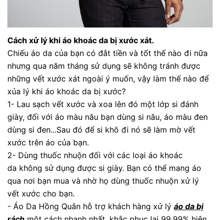
Cách xử lý khi áo khoác da bị xước xát.
Chiếu áo da của bạn có đắt tiền và tốt thế nào đi nữa
nhưng qua năm tháng sử dụng sẽ không tránh được
những vết xước xát ngoài ý muốn, vậy làm thế nào để
xủa lý khi áo khoác da bị xước?
1- Lau sạch vết xước và xoa lên đó một lớp si đánh
giày, đối với áo màu nâu bạn dùng si nâu, áo màu đen
dùng si đen...Sau đó để si khô đi nó sẽ làm mờ vết
xước trên áo của bạn.
2- Dùng thuốc nhuộn đối với các loại áo khoác
da không sử dụng được si giày. Bạn có thể mang áo
qua nơi bạn mua và nhờ họ dùng thuốc nhuộn xử lý
vết xước cho bạn.
-
Áo Da Hồng Quân
hỗ trợ khách hàng xử lý
áo da bị
rách
một cách nhanh nhất, khắc phục lại 99,99% hiện