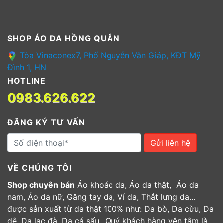
SHOP ÁO DA HỒNG QUÂN
Tòa Vinaconex7, Phố Nguyễn Văn Giáp, KĐT Mỹ
Đình 1, HN
HOTLINE
0983.626.622
ĐĂNG KÝ TƯ VẤN
Gửi liên hệ
VỀ CHÚNG TÔI
Shop chuyên bán
Áo khoác da, Áo da thật, Áo da
nam, Áo da nữ, Găng tay da, Ví da, Thắt lưng da...
được sản xuất từ da thật 100% như: Da bò, Da cừu, Da
dê, Da lạc đà, Da cá sấu...Quý khách hàng yên tâm là