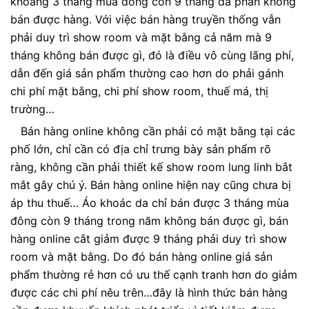
khoảng 3 tháng mùa đông còn 9 tháng đa phần không
bán được hàng. Với việc bán hàng truyền thống vẫn
phải duy trì show room và mặt bằng cả năm mà 9
tháng không bán được gì, đó là điều vô cùng lãng phí,
dẫn đến giá sản phẩm thường cao hơn do phải gánh
chi phí mặt bằng, chi phí show room, thuế má, thị
trường…
Bán hàng online không cần phải có mặt bằng tại các
phố lớn, chỉ cần có địa chỉ trưng bày sản phẩm rõ
ràng, không cần phải thiết kế show room lung linh bắt
mắt gây chú ý. Bán hàng online hiện nay cũng chưa bị
áp thu thuế… Áo khoác da chỉ bán được 3 tháng mùa
đông còn 9 tháng trong năm không bán được gì, bán
hàng online cắt giảm được 9 tháng phải duy trì show
room và mặt bằng. Do đó bán hàng online giá sản
phẩm thường rẻ hơn có ưu thế cạnh tranh hơn do giảm
được các chi phí nêu trên…đây là hình thức bán hàng