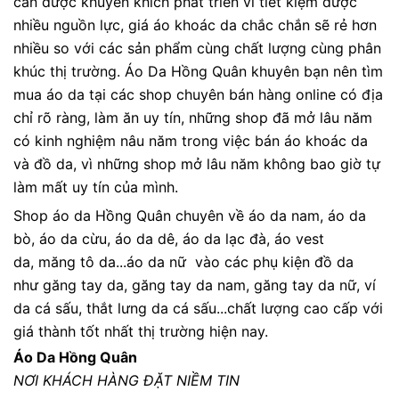
cần được khuyến khích phát triển vì tiết kiệm được
nhiều nguồn lực, giá áo khoác da chắc chắn sẽ rẻ hơn
nhiều so với các sản phẩm cùng chất lượng cùng phân
khúc thị trường. Áo Da Hồng Quân khuyên bạn nên tìm
mua áo da tại các shop chuyên bán hàng online có địa
chỉ rõ ràng, làm ăn uy tín, những shop đã mở lâu năm
có kinh nghiệm nâu năm trong việc bán áo khoác da
và đồ da, vì những shop mở lâu năm không bao giờ tự
làm mất uy tín của mình.
Shop áo da Hồng Quân chuyên về áo da nam, áo da
bò, áo da cừu, áo da dê, áo da lạc đà, áo vest
da, măng tô da...áo da nữ vào các phụ kiện đồ da
như găng tay da, găng tay da nam, găng tay da nữ, ví
da cá sấu, thắt lưng da cá sấu...chất lượng cao cấp với
giá thành tốt nhất thị trường hiện nay.
Áo Da Hồng Quân
NƠI KHÁCH HÀNG ĐẶT NIỀM TIN