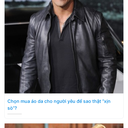
Chọn mua áo da cho người yêu để sao thật “xịn
sò”?