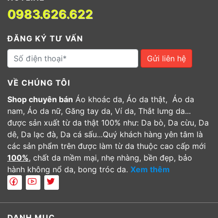
0983.626.622
ĐĂNG KÝ TƯ VẤN
Gửi liên hệ
VỀ CHÚNG TÔI
Shop chuyên bán
Áo khoác da, Áo da thật, Áo da
nam, Áo da nữ, Găng tay da, Ví da, Thắt lưng da...
được sản xuất từ da thật 100% như: Da bò, Da cừu, Da
dê, Da lạc đà, Da cá sấu...Quý khách hàng yên tâm là
các sản phẩm trên được làm từ da thuộc cao cấp mới
100%
, chất da mềm mại, nhẹ nhàng, bền đẹp, bảo
hành không nổ da, bong tróc da.
Xem thêm
DANH MỤC