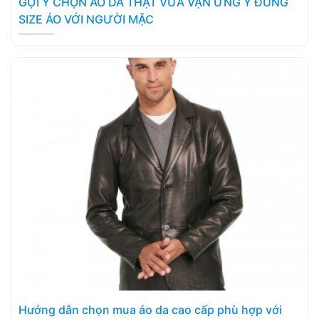
GỢI Ý CHỌN ÁO DA THẬT VỪA VẶN ƯNG Ý ĐÚNG
SIZE ÁO VỚI NGƯỜI MẶC
Hướng dẫn chọn mua áo da cao cấp phù hợp với